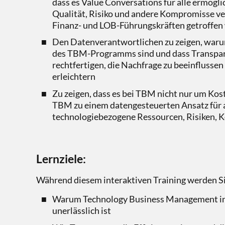
dass es Value Conversations für alle ermöglic
Qualität, Risiko und andere Kompromisse vera
Finanz- und LOB-Führungskräften getroffe
Den Datenverantwortlichen zu zeigen, warum
des TBM-Programms sind und dass Transpare
rechtfertigen, die Nachfrage zu beeinflusse
erleichtern
Zu zeigen, dass es bei TBM nicht nur um Ko
TBM zu einem datengesteuerten Ansatz für a
technologiebezogene Ressourcen, Risiken, K
Lernziele
:
Während diesem interaktiven Training werden S
Warum Technology Business Management i
unerlässlich ist