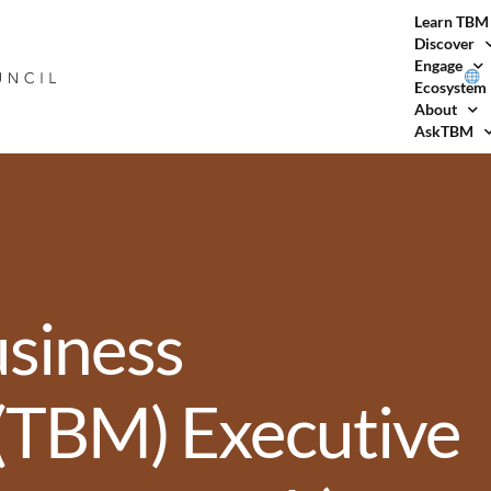
Learn TBM
Discover
Engage
Ecosystem
About
AskTBM
siness
TBM) Executive