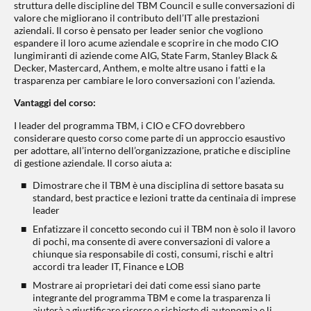
struttura delle discipline del TBM Council e sulle conversazioni di
valore che migliorano il contributo dell’IT alle prestazioni
aziendali. Il corso è pensato per leader senior che vogliono
espandere il loro acume aziendale e scoprire in che modo CIO
lungimiranti di aziende come AIG, State Farm, Stanley Black &
Decker, Mastercard, Anthem, e molte altre usano i fatti e la
trasparenza per cambiare le loro conversazioni con l’azienda.
Vantaggi del corso:
I leader del programma TBM, i CIO e CFO dovrebbero
considerare questo corso come parte di un approccio esaustivo
per adottare, all’interno dell’organizzazione, pratiche e discipline
di gestione aziendale. Il corso aiuta a:
Dimostrare che il TBM è una disciplina di settore basata su
standard, best practice e lezioni tratte da centinaia di imprese
leader
Enfatizzare il concetto secondo cui il TBM non è solo il lavoro
di pochi, ma consente di avere conversazioni di valore a
chiunque sia responsabile di costi, consumi, rischi e altri
accordi tra leader IT, Finance e LOB
Mostrare ai proprietari dei dati come essi siano parte
integrante del programma TBM e come la trasparenza li
aiuterà a giustificare risorse e richieste di autonomia e li